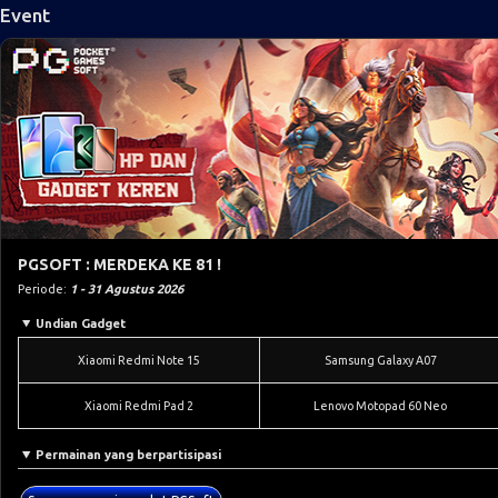
Event
PGSOFT : MERDEKA KE 81 !
Periode:
1 - 31 Agustus 2026
Undian Gadget
Xiaomi Redmi Note 15
Samsung Galaxy A07
Xiaomi Redmi Pad 2
Lenovo Motopad 60 Neo
Permainan yang berpartisipasi