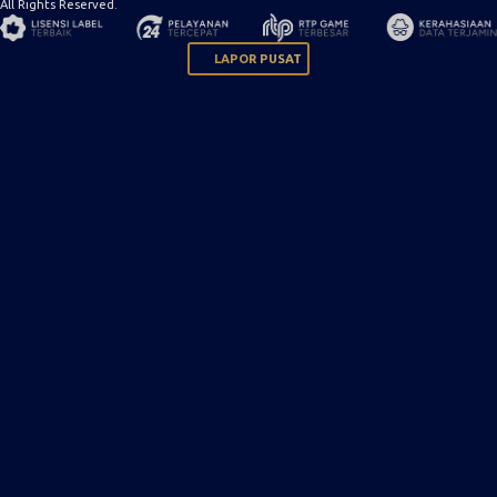
All Rights Reserved.
LAPOR PUSAT