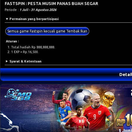
FASTSPIN : PESTA MUSIM PANAS BUAH SEGAR
Periode :
1 Juli - 31 Agustus 2026
Permainan yang berpartisipasi
Semua game Fastspin kecuali game Tembak Ikan
Aturan :
Total hadiah Rp 888,888,888.
1 EXP = Rp.16,500.
Syarat & Ketentuan
Detai