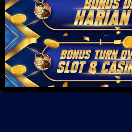
DEPOSIT VIA PULSA hanya berlaku untuk provider TELKOMSEL
Member di wajibkan melihat no tujuan yang aktif di menu deposit sebelum
kesalahan pengiriman ke no tujuan yang salah, bukan menjadi tanggung j
Batas waktu Claim untuk deposit pulsa adalah 1 x 24 jam ( jika melewati ak
Setiap member yang melakukan deposit pulsa tanpa potongan wajib menc
dana.
Kami akan membekukan akun dan seluruh isi saldo yang ada apabila ada in
Maximal withdraw yang dapat di tarik Deposit pulsa tanpa potongan adalah
BONUS DEPOSIT HA
Deposit Pulsa Tanpa Potongan ini tidak berlaku untuk pemasangan togel
kami tidak akan membayar kemenangannya.
Syarat dan Ketentuan :
Promo ini dapat di claim 1x dalam sehari dan hanya berlaku untuk seluruh p
Untuk dapat mengikuti promo ini, minimal transfer saldo ke dompet provid
Syarat Turn Over / TO sebelum melakukan withdraw untuk promo ini adala
Mengambil promo ini bisa bermain di seluruh provider SLOT
BONUS ROLLI
Syarat dan Ketentuan :
Bonus Rollingan akan di bagikan otomatis tanpa perlu claim setiap hari SE
Jumlah bonus di hitung dari Turn Over periode 1 minggu sebelumnya
SLOT GAMES & LIVE CASINO = 0.7 % (TIDAK ADA MINIMAL BONUS)