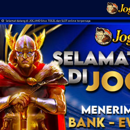
Selamat datang di JOGJA4D Situs TOGEL dan SLOT online terpercaya