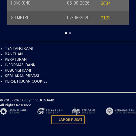
KONG
06-08-2026
3634
TRO
07-08-2026
9123
TENTANG KAMI
BANTUAN
PERATURAN
INFORMASI BANK
HUBUNGI KAMI
KEBIJAKAN PRIVASI
PERSETUJUAN COOKIES
© 2015 - 2026 Copyright JOGJA4D.
All Rights Reserved.
LAPOR PUSAT